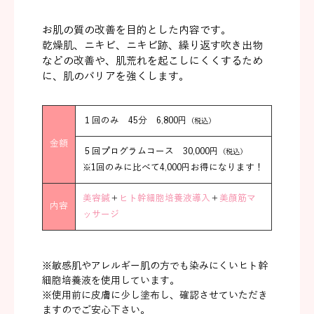
お肌の質の改善を目的とした内容です。
乾燥肌、ニキビ、ニキビ跡、繰り返す吹き出物
などの改善や、肌荒れを起こしにくくするため
に、肌のバリアを強くします。
１回のみ 45分 6,800円
（税込）
金額
５回プログラムコース 30,000円
（税込）
※1回のみに比べて4,000円お得になります！
美容鍼
＋
ヒト幹細胞培養液導入
＋
美顔筋マ
内容
ッサージ
※敏感肌やアレルギー肌の方でも染みにくいヒト幹
細胞培養液を使用しています。
※使用前に皮膚に少し塗布し、確認させていただき
ますのでご安心下さい。