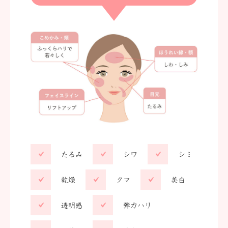
たるみ
シワ
シミ
乾燥
クマ
美白
透明感
弾力ハリ