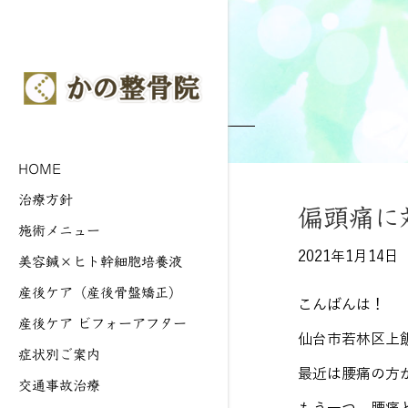
Blog
ブログ
HOME
治療方針
偏頭痛に
施術メニュー
2021年1月14日
美容鍼×ヒト幹細胞培養液
産後ケア（産後骨盤矯正）
こんばんは！
産後ケア ビフォーアフター
仙台市若林区上
症状別ご案内
最近は腰痛の方
交通事故治療